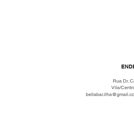
Início
END
Rua Dr. C
Vila/Centr
bellabar.ilha@gmail.c