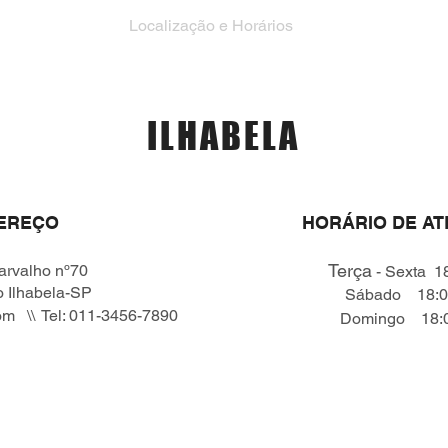
Localização e Horários
ILHABELA
EREÇO
HORÁRIO DE A
Terça
arvalho nº70
- Sexta 18
o Ilhabela-SP
Sábado 18:00
om
\\ Tel: 011-3456-7890
Domingo 18:00